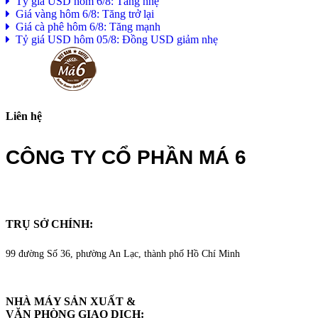
Tỷ giá USD hôm 6/8: Tăng nhẹ
Giá vàng hôm 6/8: Tăng trở lại
Giá cà phê hôm 6/8: Tăng mạnh
Tỷ giá USD hôm 05/8: Đồng USD giảm nhẹ
Liên hệ
CÔNG TY CỔ PHẦN MÁ 6
TRỤ SỞ CHÍNH:
99 đường Số 36, phường An Lạc, thành phố Hồ Chí Minh
NHÀ MÁY SẢN XUẤT &
VĂN PHÒNG GIAO DỊCH
: