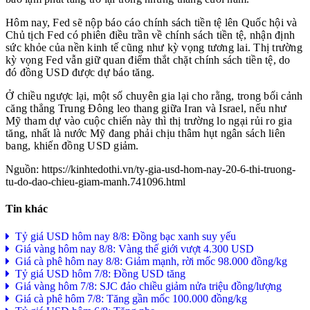
Hôm nay, Fed sẽ nộp báo cáo chính sách tiền tệ lên Quốc hội và
Chủ tịch Fed có phiên điều trần về chính sách tiền tệ, nhận định
sức khỏe của nền kinh tế cũng như kỳ vọng tương lai. Thị trường
kỳ vọng Fed vẫn giữ quan điểm thắt chặt chính sách tiền tệ, do
đó đồng USD được dự báo tăng.
Ở chiều ngược lại, một số chuyên gia lại cho rằng, trong bối cảnh
căng thẳng Trung Đông leo thang giữa Iran và Israel, nếu như
Mỹ tham dự vào cuộc chiến này thì thị trường lo ngại rủi ro gia
tăng, nhất là nước Mỹ đang phải chịu thâm hụt ngân sách liên
bang, khiến đồng USD giảm.
Nguồn: https://kinhtedothi.vn/ty-gia-usd-hom-nay-20-6-thi-truong-
tu-do-dao-chieu-giam-manh.741096.html
Tin khác
Tỷ giá USD hôm nay 8/8: Đồng bạc xanh suy yếu
Giá vàng hôm nay 8/8: Vàng thế giới vượt 4.300 USD
Giá cà phê hôm nay 8/8: Giảm mạnh, rời mốc 98.000 đồng/kg
Tỷ giá USD hôm 7/8: Đồng USD tăng
Giá vàng hôm 7/8: SJC đảo chiều giảm nửa triệu đồng/lượng
Giá cà phê hôm 7/8: Tăng gần mốc 100.000 đồng/kg