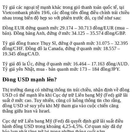
Tỷ giá các ngoại tệ mạnh khác trong giỏ thanh toán quốc tế, tại
Vietcombank phiên 19/6, các đồng tiền đồng điều chỉnh trái chiều
nhau trong biên độ hẹp so với phiên trước đó, cụ thể như sau:
Đồng EUR đứng quanh mức 29.174 – 30.713 đồng/EUR (mua –
bán). Đồng bảng Anh, đứng ở mức 34.125 – 35.574 đồng/GBP.
Tỷ giá đồng france Thụy Sĩ, đứng ở quanh mức 31.075 – 32.395
đồng/CHF. Đồng đô la Canada, đứng ở quanh mức 18.557 –
19.345 đồng/CAD.
Tỷ giá đô la Úc, đứng ở quanh mức 16.464 – 17.163 đồng/AUD.
Tỷ giá yên Nhật, mua - bán quanh mức 173 – 184 đồng/JPY.
Đồng USD mạnh lên?
Thị trường đang có những thông tin trái chiều, nhận định về đồng
USD có thể mạnh lên khi Cục dự trữ Liên bang Mỹ (Fed) giữ lãi
suất ở mức cao. Tuy nhiên, cũng có luồng thông tin cho rằng,
đồng USD sẽ suy yếu khi Mỹ tham gia vào cuộc chiến căng
thẳng giữa Iran và Israel.
Cục dự trữ Liên bang Mỹ (Fed) đã quyết định giữ lãi suất điều
hành đồng USD trong khoảng 4,25-4,5%. Cơ quan này đã dự
báo lạm phát tăng trở lại trong những tháng cuối năm.