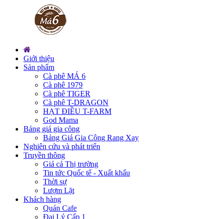
Giới thiệu
Sản phẩm
Cà phê MÁ 6
Cà phê 1979
Cà phê TIGER
Cà phê T-DRAGON
HẠT ĐIỀU T-FARM
God Mama
Bảng giá gia công
Bảng Giá Gia Công Rang Xay
Nghiên cứu và phát triển
Truyền thông
Giá cả Thị trường
Tin tức Quốc tế - Xuất khẩu
Thời sự
Lượm Lặt
Khách hàng
Quán Cafe
Đại Lý Cấp 1