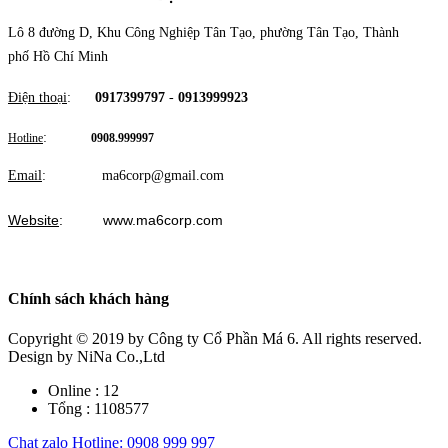
Lô 8 đường D, Khu Công Nghiệp Tân Tạo, phường Tân Tạo, Thành
phố Hồ Chí Minh
Điện thoại
:
0917399797
-
0913999923
:
Hotline
0908.999997
Email
: ma6corp@gmail.com
Website
: www.ma6corp.com
Chính sách khách hàng
Copyright © 2019
by Công ty Cổ Phần Má 6. All rights reserved.
Design by NiNa Co.,Ltd
Online :
12
Tổng :
1108577
Chat zalo
Hotline: 0908 999 997