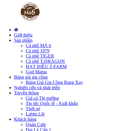
Giới thiệu
Sản phẩm
Cà phê MÁ 6
Cà phê 1979
Cà phê TIGER
Cà phê T-DRAGON
HẠT ĐIỀU T-FARM
God Mama
Bảng giá gia công
Bảng Giá Gia Công Rang Xay
Nghiên cứu và phát triển
Truyền thông
Giá cả Thị trường
Tin tức Quốc tế - Xuất khẩu
Thời sự
Lượm Lặt
Khách hàng
Quán Cafe
Đại Lý Cấp 1