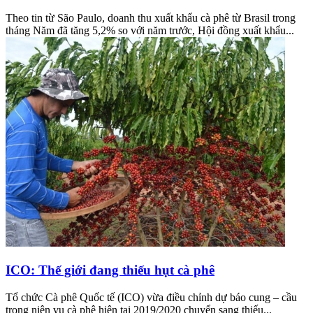
Theo tin từ São Paulo, doanh thu xuất khẩu cà phê từ Brasil trong
tháng Năm đã tăng 5,2% so với năm trước, Hội đồng xuất khẩu...
ICO: Thế giới đang thiếu hụt cà phê
Tổ chức Cà phê Quốc tế (ICO) vừa điều chỉnh dự báo cung – cầu
trong niên vụ cà phê hiện tại 2019/2020 chuyển sang thiếu...