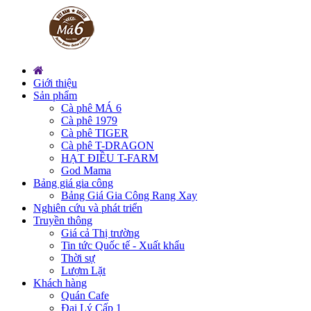
Giới thiệu
Sản phẩm
Cà phê MÁ 6
Cà phê 1979
Cà phê TIGER
Cà phê T-DRAGON
HẠT ĐIỀU T-FARM
God Mama
Bảng giá gia công
Bảng Giá Gia Công Rang Xay
Nghiên cứu và phát triển
Truyền thông
Giá cả Thị trường
Tin tức Quốc tế - Xuất khẩu
Thời sự
Lượm Lặt
Khách hàng
Quán Cafe
Đại Lý Cấp 1