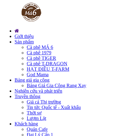
Giới thiệu
Sản phẩm
Cà phê MÁ 6
Cà phê 1979
Cà phê TIGER
Cà phê T-DRAGON
HẠT ĐIỀU T-FARM
God Mama
Bảng giá gia công
Bảng Giá Gia Công Rang Xay
Nghiên cứu và phát triển
Truyền thông
Giá cả Thị trường
Tin tức Quốc tế - Xuất khẩu
Thời sự
Lượm Lặt
Khách hàng
Quán Cafe
Đại Lý Cấp 1