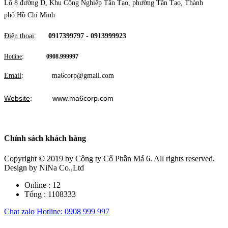
Lô 8 đường D, Khu Công Nghiệp Tân Tạo, phường Tân Tạo, Thành
phố Hồ Chí Minh
Điện thoại
:
0917399797
-
0913999923
:
Hotline
0908.999997
Email
: ma6corp@gmail.com
Website
: www.ma6corp.com
Chính sách khách hàng
Copyright © 2019
by Công ty Cổ Phần Má 6. All rights reserved.
Design by NiNa Co.,Ltd
Online :
12
Tổng :
1108333
Chat zalo
Hotline: 0908 999 997