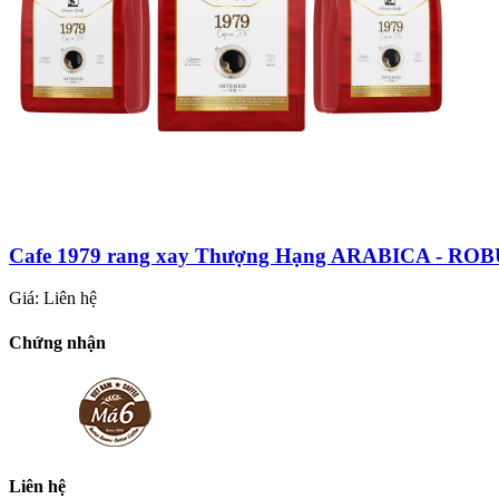
Cafe 1979 rang xay Thượng Hạng ARABICA - ROB
Giá:
Liên hệ
Chứng nhận
Liên hệ