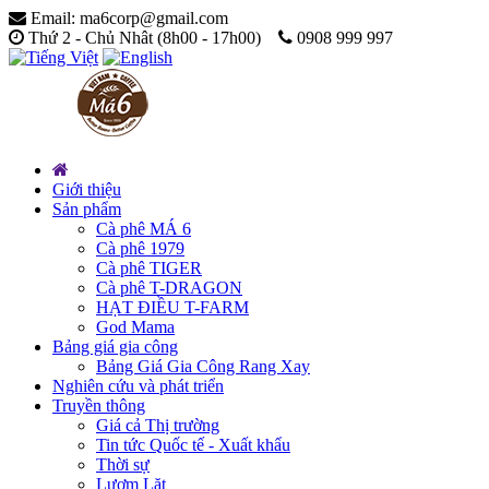
Email: ma6corp@gmail.com
Thứ 2 - Chủ Nhât (8h00 - 17h00)
0908 999 997
Giới thiệu
Sản phẩm
Cà phê MÁ 6
Cà phê 1979
Cà phê TIGER
Cà phê T-DRAGON
HẠT ĐIỀU T-FARM
God Mama
Bảng giá gia công
Bảng Giá Gia Công Rang Xay
Nghiên cứu và phát triển
Truyền thông
Giá cả Thị trường
Tin tức Quốc tế - Xuất khẩu
Thời sự
Lượm Lặt