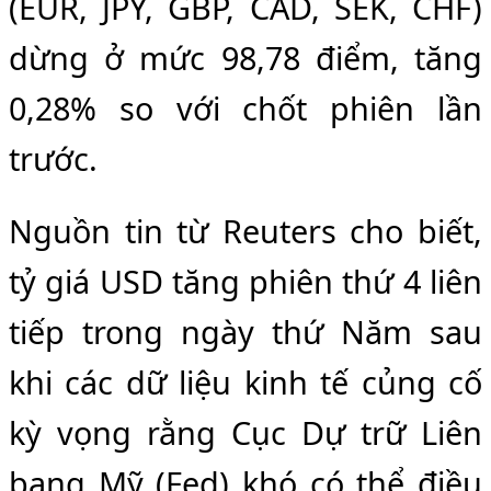
(EUR, JPY, GBP, CAD, SEK, CHF)
dừng ở mức 98,78 điểm, tăng
0,28% so với chốt phiên lần
trước.
Nguồn tin từ Reuters cho biết,
tỷ giá USD tăng phiên thứ 4 liên
tiếp trong ngày thứ Năm sau
khi các dữ liệu kinh tế củng cố
kỳ vọng rằng Cục Dự trữ Liên
bang Mỹ (Fed) khó có thể điều