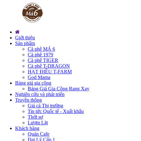
Giới thiệu
Sản phẩm
Cà phê MÁ 6
Cà phê 1979
Cà phê TIGER
Cà phê T-DRAGON
HẠT ĐIỀU T-FARM
God Mama
Bảng giá gia công
Bảng Giá Gia Công Rang Xay
Nghiên cứu và phát triển
Truyền thông
Giá cả Thị trường
Tin tức Quốc tế - Xuất khẩu
Thời sự
Lượm Lặt
Khách hàng
Quán Cafe
Đại Lý Cấp 1