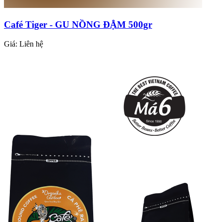
Café Tiger - GU NỒNG ĐẬM 500gr
Giá:
Liên hệ