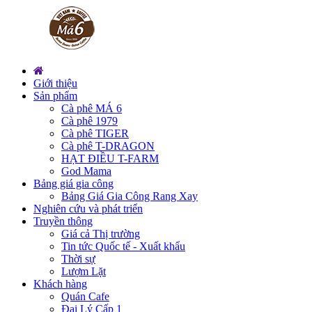
Giới thiệu
Sản phẩm
Cà phê MÁ 6
Cà phê 1979
Cà phê TIGER
Cà phê T-DRAGON
HẠT ĐIỀU T-FARM
God Mama
Bảng giá gia công
Bảng Giá Gia Công Rang Xay
Nghiên cứu và phát triển
Truyền thông
Giá cả Thị trường
Tin tức Quốc tế - Xuất khẩu
Thời sự
Lượm Lặt
Khách hàng
Quán Cafe
Đại Lý Cấp 1