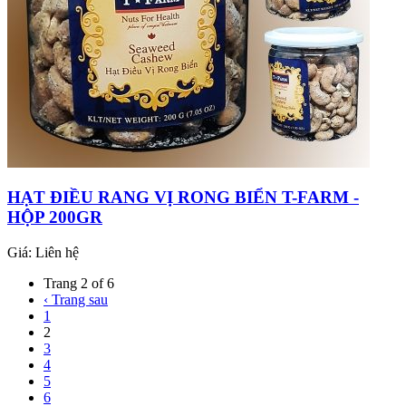
HẠT ĐIỀU RANG VỊ RONG BIỂN T-FARM -
HỘP 200GR
Giá:
Liên hệ
Trang 2 of 6
‹ Trang sau
1
2
3
4
5
6