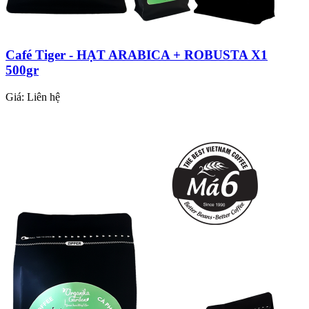
Café Tiger - HẠT ARABICA + ROBUSTA X1
500gr
Giá:
Liên hệ