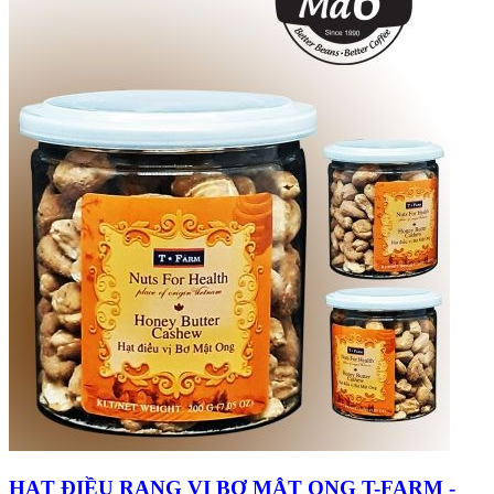
HẠT ĐIỀU RANG VỊ BƠ MẬT ONG T-FARM -