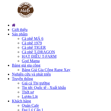
Giới thiệu
Sản phẩm
Cà phê MÁ 6
Cà phê 1979
Cà phê TIGER
Cà phê T-DRAGON
HẠT ĐIỀU T-FARM
God Mama
Bảng giá gia công
Bảng Giá Gia Công Rang Xay
Nghiên cứu và phát triển
Truyền thông
Giá cả Thị trường
Tin tức Quốc tế - Xuất khẩu
Thời sự
Lượm Lặt
Khách hàng
Quán Cafe
Đại Lý Cấp 1