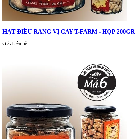
HẠT ĐIỀU RANG VỊ CAY T-FARM - HỘP 200GR
Giá:
Liên hệ