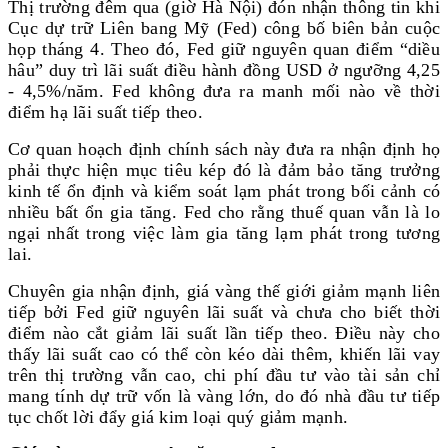
Thị trường đêm qua (giờ Hà Nội) đón nhận thông tin khi
Cục dự trữ Liên bang Mỹ (Fed) công bố biên bản cuộc
họp tháng 4. Theo đó, Fed giữ nguyên quan điểm “diều
hâu” duy trì lãi suất điều hành đồng USD ở ngưỡng 4,25
- 4,5%/năm. Fed không đưa ra manh mối nào về thời
điểm hạ lãi suất tiếp theo.
Cơ quan hoạch định chính sách này đưa ra nhận định họ
phải thực hiện mục tiêu kép đó là đảm bảo tăng trưởng
kinh tế ổn định và kiểm soát lạm phát trong bối cảnh có
nhiều bất ổn gia tăng. Fed cho rằng thuế quan vẫn là lo
ngại nhất trong việc làm gia tăng lạm phát trong tương
lai.
Chuyên gia nhận định, giá vàng thế giới giảm mạnh liên
tiếp bởi Fed giữ nguyên lãi suất và chưa cho biết thời
điểm nào cắt giảm lãi suất lần tiếp theo. Điều này cho
thấy lãi suất cao có thể còn kéo dài thêm, khiến lãi vay
trên thị trường vẫn cao, chi phí đầu tư vào tài sản chỉ
mang tính dự trữ vốn là vàng lớn, do đó nhà đầu tư tiếp
tục chốt lời đẩy giá kim loại quý giảm mạnh.