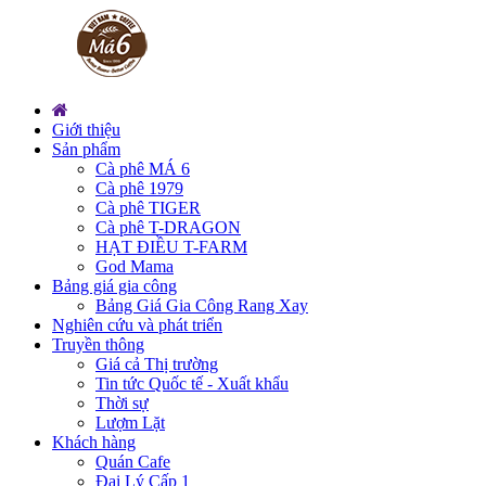
Giới thiệu
Sản phẩm
Cà phê MÁ 6
Cà phê 1979
Cà phê TIGER
Cà phê T-DRAGON
HẠT ĐIỀU T-FARM
God Mama
Bảng giá gia công
Bảng Giá Gia Công Rang Xay
Nghiên cứu và phát triển
Truyền thông
Giá cả Thị trường
Tin tức Quốc tế - Xuất khẩu
Thời sự
Lượm Lặt
Khách hàng
Quán Cafe
Đại Lý Cấp 1