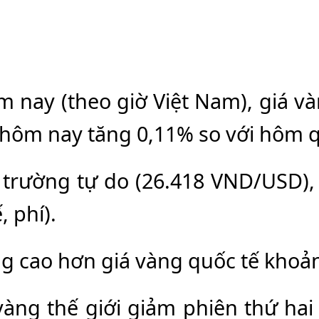
i
m nay (theo giờ Việt Nam), giá và
hôm nay tăng 0,11% so với hôm 
ị trường tự do (26.418 VND/USD),
 phí).
g cao hơn giá vàng quốc tế khoả
àng thế giới giảm phiên thứ hai 