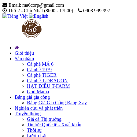
Email: ma6corp@gmail.com
Thứ 2 - Chủ Nhât (8h00 - 17h00)
0908 999 997
Giới thiệu
Sản phẩm
Cà phê MÁ 6
Cà phê 1979
Cà phê TIGER
Cà phê T-DRAGON
HẠT ĐIỀU T-FARM
God Mama
Bảng giá gia công
Bảng Giá Gia Công Rang Xay
Nghiên cứu và phát triển
Truyền thông
Giá cả Thị trường
Tin tức Quốc tế - Xuất khẩu
Thời sự
Lượm Lặt