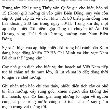
Trung tâm Khí tượng Thủy văn Quốc gia cho biết, bão số
15 (Koto) giữ hướng đi vào giữa Biển Đông, suy yếu còn
cấp 9, giật cấp 12 và cách khu vực bờ biển phía đông Gia
Lai khoảng 280 km trong ngày 30/11. Trong khi đó, một
áp thấp nhiệt đới hiếm gặp đang di chuyển từ Ấn Độ
Dương sang Thái Bình Dương, hướng vào Nam Biển
Đông.
Sự xuất hiện của áp thấp nhiệt đới trong bối cảnh bão Koto
đang hoạt động khiến TP Hồ Chí Minh và khu vực Nam
Bộ chịu thế "gọng kìm".
Các nhà giao dịch cho biết vụ thu hoạch tại Việt Nam tiếp
tục bị chậm trễ do mưa lớn, lũ lụt và sạt lở đất; đồng thời
lo ngại về chất lượng.
Ghi nhận trên báo chí cho thấy, nhiều diện tích cây cà phê
bị ảnh hưởng, cây rụng gốc, khiến người dân không thể
thu hoạch, qua đó làm gia tăng những lo ngại về nguồn
cung cà phê trong nước cũng như toàn cầu sẽ suy giảm
mạnh trong vài tháng tới.