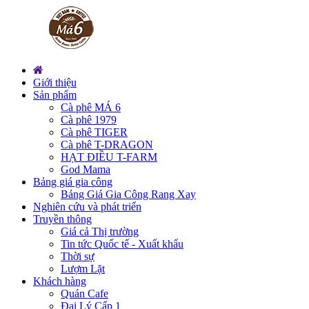
Giới thiệu
Sản phẩm
Cà phê MÁ 6
Cà phê 1979
Cà phê TIGER
Cà phê T-DRAGON
HẠT ĐIỀU T-FARM
God Mama
Bảng giá gia công
Bảng Giá Gia Công Rang Xay
Nghiên cứu và phát triển
Truyền thông
Giá cả Thị trường
Tin tức Quốc tế - Xuất khẩu
Thời sự
Lượm Lặt
Khách hàng
Quán Cafe
Đại Lý Cấp 1