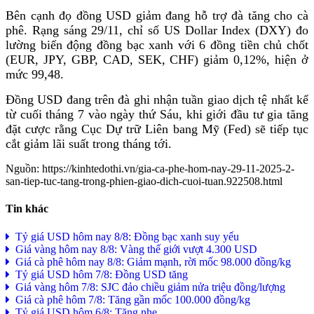
Bên cạnh đọ đồng USD giảm đang hỗ trợ đà tăng cho cà
phê. Rạng sáng 29/11, chỉ số US Dollar Index (DXY) đo
lường biến động đồng bạc xanh với 6 đồng tiền chủ chốt
(EUR, JPY, GBP, CAD, SEK, CHF) giảm 0,12%, hiện ở
mức 99,48.
Đồng USD đang trên đà ghi nhận tuần giao dịch tệ nhất kể
từ cuối tháng 7 vào ngày thứ Sáu, khi giới đầu tư gia tăng
đặt cược rằng Cục Dự trữ Liên bang Mỹ (Fed) sẽ tiếp tục
cắt giảm lãi suất trong tháng tới.
Nguồn: https://kinhtedothi.vn/gia-ca-phe-hom-nay-29-11-2025-2-
san-tiep-tuc-tang-trong-phien-giao-dich-cuoi-tuan.922508.html
Tin khác
Tỷ giá USD hôm nay 8/8: Đồng bạc xanh suy yếu
Giá vàng hôm nay 8/8: Vàng thế giới vượt 4.300 USD
Giá cà phê hôm nay 8/8: Giảm mạnh, rời mốc 98.000 đồng/kg
Tỷ giá USD hôm 7/8: Đồng USD tăng
Giá vàng hôm 7/8: SJC đảo chiều giảm nửa triệu đồng/lượng
Giá cà phê hôm 7/8: Tăng gần mốc 100.000 đồng/kg
Tỷ giá USD hôm 6/8: Tăng nhẹ