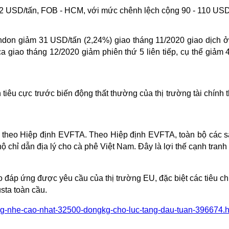
2 USD/tấn, FOB - HCM, với mức chênh lệch cộng 90 - 110 USD/t
 London giảm 31 USD/tấn (2,24%) giao tháng 11/2020 giao dịc
a giao tháng 12/2020 giảm phiên thứ 5 liên tiếp, cụ thể giảm 4
n tiêu cực trước biến động thất thường của thị trường tài chính 
U theo Hiệp định EVFTA. Theo Hiệp định EVFTA, toàn bộ các s
chỉ dẫn địa lý cho cà phê Việt Nam. Đây là lợi thế cạnh tranh 
o đáp ứng được yêu cầu của thị trường EU, đặc biệt các tiêu ch
sta toàn cầu.
ong-nhe-cao-nhat-32500-dongkg-cho-luc-tang-dau-tuan-396674.h