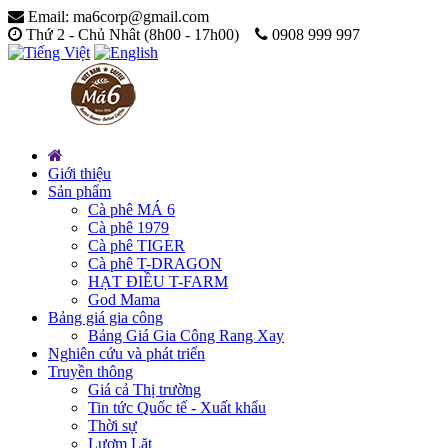
Email: ma6corp@gmail.com
Thứ 2 - Chủ Nhât (8h00 - 17h00)
0908 999 997
Giới thiệu
Sản phẩm
Cà phê MÁ 6
Cà phê 1979
Cà phê TIGER
Cà phê T-DRAGON
HẠT ĐIỀU T-FARM
God Mama
Bảng giá gia công
Bảng Giá Gia Công Rang Xay
Nghiên cứu và phát triển
Truyền thông
Giá cả Thị trường
Tin tức Quốc tế - Xuất khẩu
Thời sự
Lượm Lặt