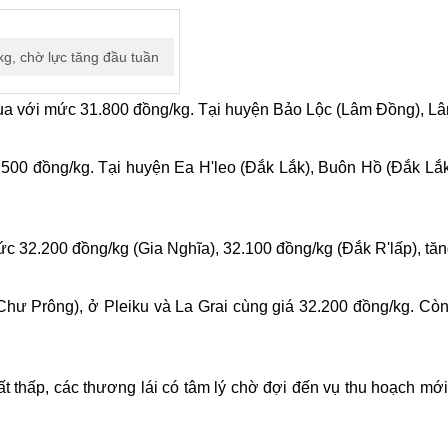
g, chờ lực tăng đầu tuần
a với mức 31.800 đồng/kg. Tại huyện Bảo Lộc (Lâm Đồng), Lâ
500 đồng/kg. Tại huyện Ea H'leo (Đắk Lắk), Buôn Hồ (Đắk Lắ
c 32.200 đồng/kg (Gia Nghĩa), 32.100 đồng/kg (Đắk R'lấp), tă
(Chư Prông), ở Pleiku và La Grai cùng giá 32.200 đồng/kg. Cò
ất thấp, các thương lái có tâm lý chờ đợi đến vụ thu hoạch mới