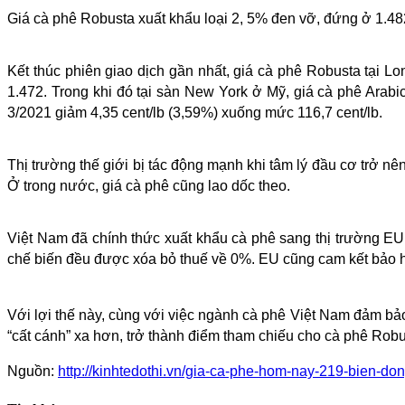
Giá cà phê Robusta xuất khẩu loại 2, 5% đen vỡ, đứng ở 1.48
Kết thúc phiên giao dịch gần nhất, giá cà phê Robusta tại
1.472. Trong khi đó tại sàn New York ở Mỹ, giá cà phê Arabic
3/2021 giảm 4,35 cent/lb (3,59%) xuống mức 116,7 cent/lb.
Thị trường thế giới bị tác động mạnh khi tâm lý đầu cơ trở nê
Ở trong nước, giá cà phê cũng lao dốc theo.
Việt Nam đã chính thức xuất khẩu cà phê sang thị trường E
chế biến đều được xóa bỏ thuế về 0%. EU cũng cam kết bảo hộ 
Với lợi thế này, cùng với việc ngành cà phê Việt Nam đảm bả
“cất cánh” xa hơn, trở thành điểm tham chiếu cho cà phê Robu
Nguồn:
http://kinhtedothi.vn/gia-ca-phe-hom-nay-219-bien-d