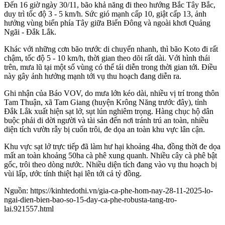
Đến 16 giờ ngày 30/11, bão khả năng đi theo hướng Bắc Tây Bắc,
duy trì tốc độ 3 - 5 km/h. Sức gió mạnh cấp 10, giật cấp 13, ảnh
hưởng vùng biển phía Tây giữa Biển Đông và ngoài khơi Quảng
Ngãi - Đắk Lắk.
Khác với những cơn bão trước di chuyển nhanh, thì bão Koto đi rất
chậm, tốc độ 5 - 10 km/h, thời gian theo dõi rất dài. Với hình thái
trên, mưa lũ tại một số vùng có thể tái diễn trong thời gian tới. Điều
này gây ảnh hưởng mạnh tới vụ thu hoạch đang diễn ra.
Ghi nhận của Báo VOV, do mưa lớn kéo dài, nhiều vị trí trong thôn
Tam Thuận, xã Tam Giang (huyện Krông Năng trước đây), tỉnh
Đắk Lắk xuất hiện sạt lở, sụt lún nghiêm trọng. Hàng chục hộ dân
buộc phải di dời người và tài sản đến nơi tránh trú an toàn, nhiều
diện tích vườn rẫy bị cuốn trôi, đe dọa an toàn khu vực lân cận.
Khu vực sạt lở trực tiếp đã làm hư hại khoảng 4ha, đồng thời đe dọa
mất an toàn khoảng 50ha cà phê xung quanh. Nhiều cây cà phê bật
gốc, trôi theo dòng nước. Nhiều diện tích đang vào vụ thu hoạch bị
vùi lấp, ước tính thiệt hại lên tới cả tỷ đồng.
Nguồn: https://kinhtedothi.vn/gia-ca-phe-hom-nay-28-11-2025-lo-
ngai-dien-bien-bao-so-15-day-ca-phe-robusta-tang-tro-
lai.921557.html