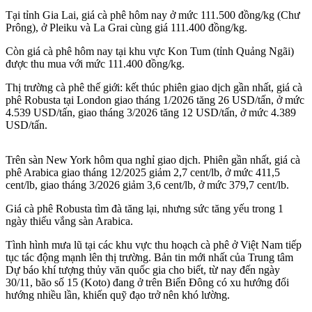
Tại tỉnh Gia Lai, giá cà phê hôm nay ở mức 111.500 đồng/kg (Chư
Prông), ở Pleiku và La Grai cùng giá 111.400 đồng/kg.
Còn giá cà phê hôm nay tại khu vực Kon Tum (tỉnh Quảng Ngãi)
được thu mua với mức 111.400 đồng/kg.
Thị trường cà phê thế giới: kết thúc phiên giao dịch gần nhất, giá cà
phê Robusta tại London giao tháng 1/2026 tăng 26 USD/tấn, ở mức
4.539 USD/tấn, giao tháng 3/2026 tăng 12 USD/tấn, ở mức 4.389
USD/tấn.
Trên sàn New York hôm qua nghỉ giao dịch. Phiên gần nhất, giá cà
phê Arabica giao tháng 12/2025 giảm 2,7 cent/lb, ở mức 411,5
cent/lb, giao tháng 3/2026 giảm 3,6 cent/lb, ở mức 379,7 cent/lb.
Giá cà phê Robusta tìm đà tăng lại, nhưng sức tăng yếu trong 1
ngày thiếu vắng sàn Arabica.
Tình hình mưa lũ tại các khu vực thu hoạch cà phê ở Việt Nam tiếp
tục tác động mạnh lên thị trường. Bản tin mới nhất của Trung tâm
Dự báo khí tượng thủy văn quốc gia cho biết, từ nay đến ngày
30/11, bão số 15 (Koto) đang ở trên Biển Đông có xu hướng đổi
hướng nhiều lần, khiến quỹ đạo trở nên khó lường.