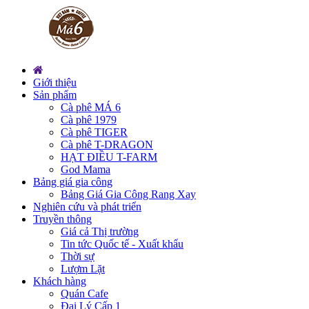
Giới thiệu
Sản phẩm
Cà phê MÁ 6
Cà phê 1979
Cà phê TIGER
Cà phê T-DRAGON
HẠT ĐIỀU T-FARM
God Mama
Bảng giá gia công
Bảng Giá Gia Công Rang Xay
Nghiên cứu và phát triển
Truyền thông
Giá cả Thị trường
Tin tức Quốc tế - Xuất khẩu
Thời sự
Lượm Lặt
Khách hàng
Quán Cafe
Đại Lý Cấp 1