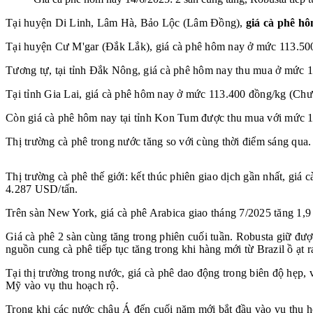
Tại huyện Di Linh, Lâm Hà, Bảo Lộc (Lâm Đồng),
giá cà phê h
Tại huyện Cư M'gar (Đắk Lắk), giá cà phê hôm nay ở mức 113.50
Tương tự, tại tỉnh Đắk Nông, giá cà phê hôm nay thu mua ở mức 1
Tại tỉnh Gia Lai, giá cà phê hôm nay ở mức 113.400 đồng/kg (Chư
Còn giá cà phê hôm nay tại tỉnh Kon Tum được thu mua với mức 
Thị trường cà phê trong nước tăng so với cùng thời điểm sáng qua.
Thị trường cà phê thế giới: kết thúc phiên giao dịch gần nhất, g
4.287 USD/tấn.
Trên sàn New York, giá cà phê Arabica giao tháng 7/2025 tăng 1,9 c
Giá cà phê 2 sàn cùng tăng trong phiên cuối tuần. Robusta giữ được
nguồn cung cà phê tiếp tục tăng trong khi hàng mới từ Brazil ồ ạt ra
Tại thị trường trong nước, giá cà phê dao động trong biên độ hẹp
Mỹ vào vụ thu hoạch rộ.
Trong khi các nước châu Á đến cuối năm mới bắt đầu vào vụ thu ho