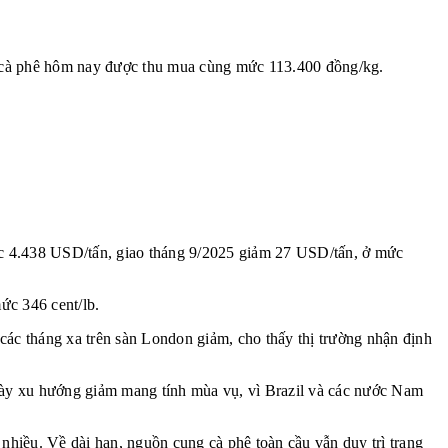
 cà phê hôm nay được thu mua cùng mức 113.400 đồng/kg.
 mức 4.438 USD/tấn, giao tháng 9/2025 giảm 27 USD/tấn, ở mức
ức 346 cent/lb.
h các tháng xa trên sàn London giảm, cho thấy thị trường nhận định
 này xu hướng giảm mang tính mùa vụ, vì Brazil và các nước Nam
hiều. Về dài hạn, nguồn cung cà phê toàn cầu vẫn duy trì trạng