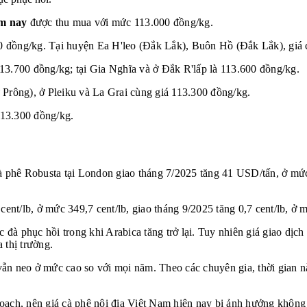
ôm nay
được thu mua với mức 113.000 đồng/kg.
0 đồng/kg. Tại huyện Ea H'leo (Đắk Lắk), Buôn Hồ (Đắk Lắk), giá
13.700 đồng/kg; tại Gia Nghĩa và ở Đắk R'lấp là 113.600 đồng/kg.
 Prông), ở Pleiku và La Grai cùng giá 113.300 đồng/kg.
113.300 đồng/kg.
iá cà phê Robusta tại London giao tháng 7/2025 tăng 41 USD/tấn, ở
ent/lb, ở mức 349,7 cent/lb, giao tháng 9/2025 tăng 0,7 cent/lb, ở m
 đà phục hồi trong khi Arabica tăng trở lại. Tuy nhiên giá giao dịc
 thị trường.
, vẫn neo ở mức cao so với mọi năm. Theo các chuyên gia, thời gian
ạch, nên giá cà phê nội địa Việt Nam hiện nay bị ảnh hưởng không n