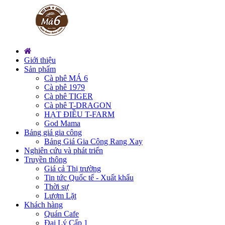
Giới thiệu
Sản phẩm
Cà phê MÁ 6
Cà phê 1979
Cà phê TIGER
Cà phê T-DRAGON
HẠT ĐIỀU T-FARM
God Mama
Bảng giá gia công
Bảng Giá Gia Công Rang Xay
Nghiên cứu và phát triển
Truyền thông
Giá cả Thị trường
Tin tức Quốc tế - Xuất khẩu
Thời sự
Lượm Lặt
Khách hàng
Quán Cafe
Đại Lý Cấp 1