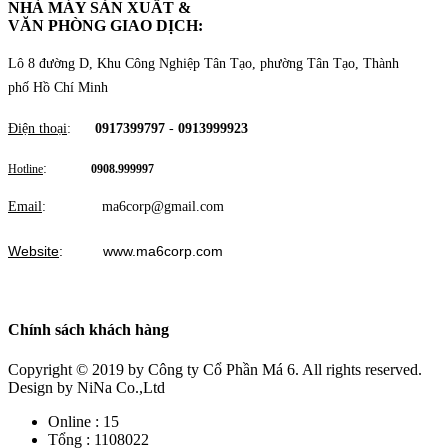
NHÀ MÁY SẢN XUẤT &
VĂN PHÒNG GIAO DỊCH
:
Lô 8 đường D, Khu Công Nghiệp Tân Tạo, phường Tân Tạo, Thành
phố Hồ Chí Minh
Điện thoại
:
0917399797
-
0913999923
:
Hotline
0908.999997
Email
: ma6corp@gmail.com
Website
: www.ma6corp.com
Chính sách khách hàng
Copyright © 2019
by Công ty Cổ Phần Má 6. All rights reserved.
Design by NiNa Co.,Ltd
Online :
15
Tổng :
1108022