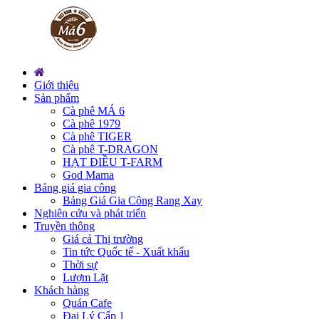
Giới thiệu
Sản phẩm
Cà phê MÁ 6
Cà phê 1979
Cà phê TIGER
Cà phê T-DRAGON
HẠT ĐIỀU T-FARM
God Mama
Bảng giá gia công
Bảng Giá Gia Công Rang Xay
Nghiên cứu và phát triển
Truyền thông
Giá cả Thị trường
Tin tức Quốc tế - Xuất khẩu
Thời sự
Lượm Lặt
Khách hàng
Quán Cafe
Đại Lý Cấp 1