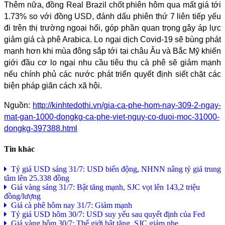
Thêm nữa, đồng Real Brazil chốt phiên hôm qua mất giá tới
1.73% so với đồng USD, đánh dấu phiên thứ 7 liên tiếp yếu
đi trên thị trường ngoại hối, góp phần quan trọng gây áp lực
giảm giá cà phê Arabica. Lo ngại dịch Covid-19 sẽ bùng phát
mạnh hơn khi mùa đông sắp tới tại châu Âu và Bắc Mỹ khiến
giới đầu cơ lo ngại nhu cầu tiêu thụ cà phê sẽ giảm mạnh
nếu chính phủ các nước phát triển quyết định siết chặt các
biện pháp giãn cách xã hội.
Nguồn:
http://kinhtedothi.vn/gia-ca-phe-hom-nay-309-2-ngay-
mat-gan-1000-dongkg-ca-phe-viet-nguy-co-duoi-moc-31000-
dongkg-397388.html
Tin khác
Tỷ giá USD sáng 31/7: USD biến động, NHNN nâng tỷ giá trung
tâm lên 25.338 đồng
Giá vàng sáng 31/7: Bật tăng mạnh, SJC vọt lên 143,2 triệu
đồng/lượng
Giá cà phê hôm nay 31/7: Giảm mạnh
Tỷ giá USD hôm 30/7: USD suy yếu sau quyết định của Fed
Giá vàng hôm 30/7: Thế giới bật tăng, SJC giảm nhẹ