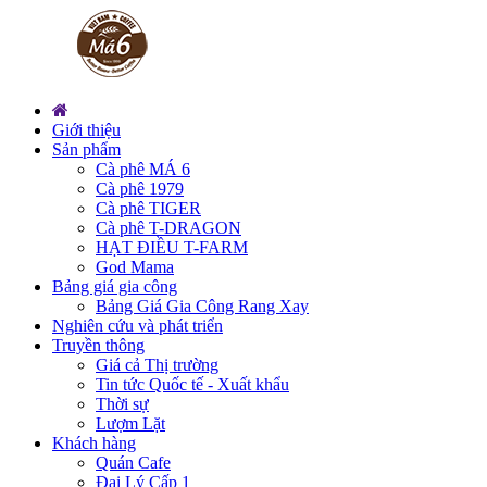
Giới thiệu
Sản phẩm
Cà phê MÁ 6
Cà phê 1979
Cà phê TIGER
Cà phê T-DRAGON
HẠT ĐIỀU T-FARM
God Mama
Bảng giá gia công
Bảng Giá Gia Công Rang Xay
Nghiên cứu và phát triển
Truyền thông
Giá cả Thị trường
Tin tức Quốc tế - Xuất khẩu
Thời sự
Lượm Lặt
Khách hàng
Quán Cafe
Đại Lý Cấp 1