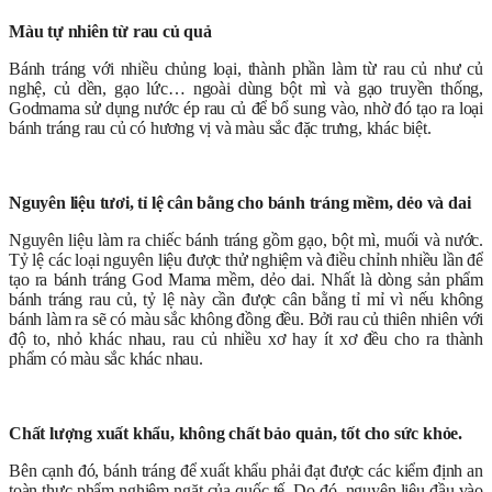
Màu tự nhiên từ rau củ quả
Bánh tráng với nhiều chủng loại, thành phần làm từ rau củ như củ
nghệ, củ dền, gạo lức… ngoài dùng bột mì và gạo truyền thống,
Godmama sử dụng nước ép rau củ để bổ sung vào, nhờ đó tạo ra loại
bánh tráng rau củ có hương vị và màu sắc đặc trưng, khác biệt.
Nguyên liệu tươi, tỉ lệ cân bằng cho bánh tráng mềm, dẻo và dai
Nguyên liệu làm ra chiếc bánh tráng gồm gạo, bột mì, muối và nước.
Tỷ lệ các loại nguyên liệu được thử nghiệm và điều chỉnh nhiều lần để
tạo ra bánh tráng God Mama mềm, dẻo dai.
Nhất là dòng sản phẩm
bánh tráng rau củ, tỷ lệ này cần được cân bằng tỉ mỉ vì nếu không
bánh làm ra sẽ có màu sắc không đồng đều. Bởi rau củ thiên nhiên với
độ to, nhỏ khác nhau, rau củ nhiều xơ hay ít xơ đều cho ra thành
phẩm có màu sắc khác nhau.
Chất lượng xuất khẩu, không chất bảo quản, tốt cho sức khỏe.
Bên cạnh đó, bánh tráng để xuất khẩu phải đạt được các kiểm định an
toàn thực phẩm nghiêm ngặt của quốc tế. Do đó, nguyên liệu đầu vào